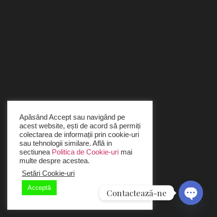
Apăsând Accept sau navigând pe
acest website, ești de acord să permiți
colectarea de informații prin cookie-uri
sau tehnologii similare. Află in
sectiunea
Politica de Cookie-uri
mai
multe despre acestea.
Setări Cookie-uri
Acceptă
Contactează-ne
Open c