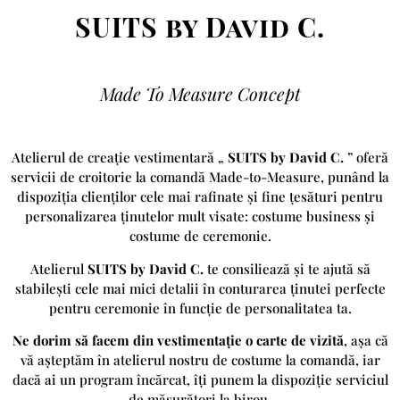
SUITS by David C.
Made To Measure Concept
Atelierul de creație vestimentară „
SUITS by David C.
” oferă
servicii de croitorie la comandă Made-to-Measure, punând la
dispoziția clienților cele mai rafinate și fine țesături pentru
personalizarea ținutelor mult visate: costume business și
costume de ceremonie.
Atelierul
SUITS by Da
vid C.
te consiliează și te ajută să
stabilești cele mai mici detalii în conturarea ținutei perfecte
pentru ceremonie în funcție de personalitatea ta.
Ne dorim să facem din vestimentație o carte de vizită
, așa că
vă așteptăm în atelierul nostru de costume la comandă, iar
dacă ai un program încărcat, îți punem la dispoziție serviciul
de măsurători la birou.