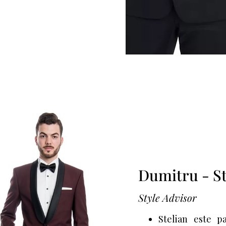
Dumitru - S
Style Advisor
Stelian este p