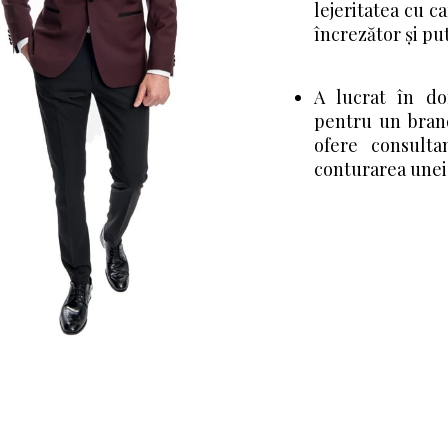
lejeritatea cu ca
încrezător și pu
A lucrat în d
pentru un brand
ofere consulta
conturarea unei 