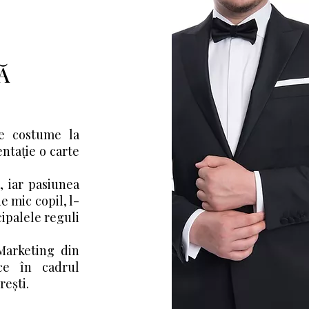
Ă
de costume la
ntație o carte
, iar pasiunea
de mic copil, l-
cipalele reguli
Marketing din
ice în cadrul
ești.