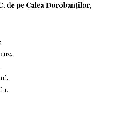
. de pe Calea Dorobanților,
e
sure.
.
uri.
iu.