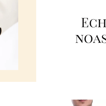
Ech
noa