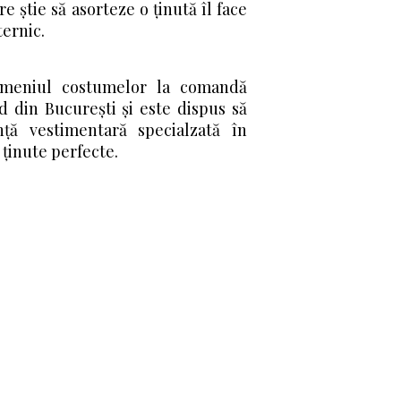
re știe să asorteze o ținută îl face
ternic.
omeniul costumelor la comandă
 din București și este dispus să
nță vestimentară specialzată în
ținute perfecte.