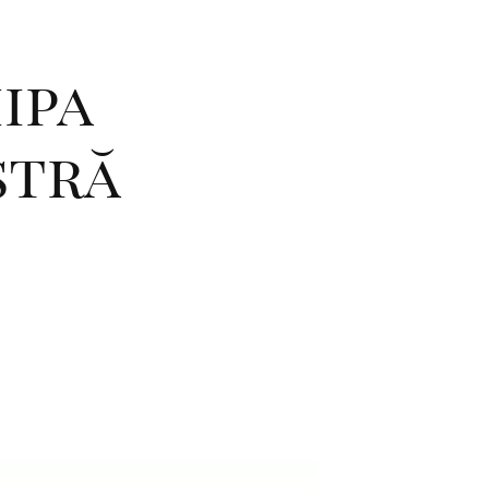
ipa
stră